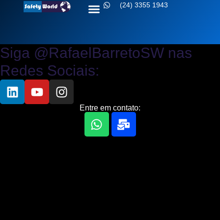
(24) 3355 1943
Sobre nós
Fale conosco
Siga @RafaelBarretoSW nas
Redes Sociais:
Entre em contato: