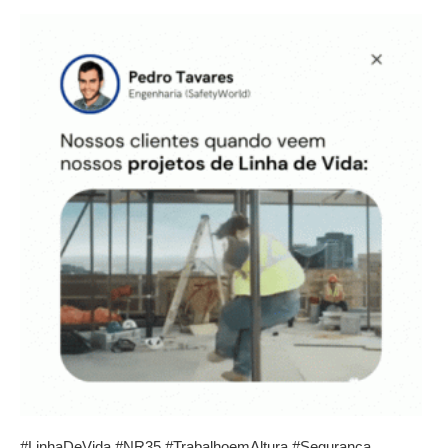
#LinhaDeVida
#NR35
#TrabalhoemAltura
#Segurança